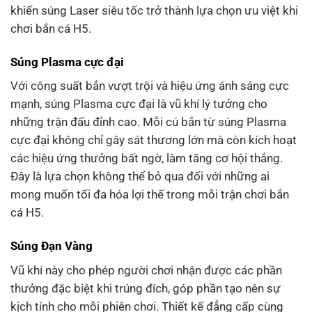
khiến súng Laser siêu tốc trở thành lựa chọn ưu việt khi
chơi bắn cá H5.
Súng Plasma cực đại
Với công suất bắn vượt trội và hiệu ứng ánh sáng cực
mạnh, súng Plasma cực đại là vũ khí lý tưởng cho
những trận đấu đỉnh cao. Mỗi cú bắn từ súng Plasma
cực đại không chỉ gây sát thương lớn mà còn kích hoạt
các hiệu ứng thưởng bất ngờ, làm tăng cơ hội thắng.
Đây là lựa chọn không thể bỏ qua đối với những ai
mong muốn tối đa hóa lợi thế trong mỗi trận chơi bắn
cá H5.
Súng Đạn Vàng
Vũ khí này cho phép người chơi nhận được các phần
thưởng đặc biệt khi trúng đích, góp phần tạo nên sự
kịch tính cho mỗi phiên chơi. Thiết kế đẳng cấp cùng