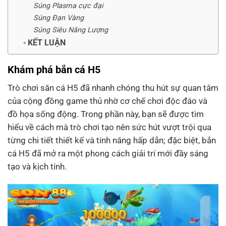
Súng Plasma cực đại
Súng Đạn Vàng
Súng Siêu Năng Lượng
KẾT LUẬN
Khám phá bắn cá H5
Trò chơi săn cá H5 đã nhanh chóng thu hút sự quan tâm
của cộng đồng game thủ nhờ cơ chế chơi độc đáo và
đồ họa sống động. Trong phần này, bạn sẽ được tìm
hiểu về cách mà trò chơi tạo nên sức hút vượt trội qua
từng chi tiết thiết kế và tính năng hấp dẫn; đặc biệt, bắn
cá H5 đã mở ra một phong cách giải trí mới đầy sáng
tạo và kịch tính.