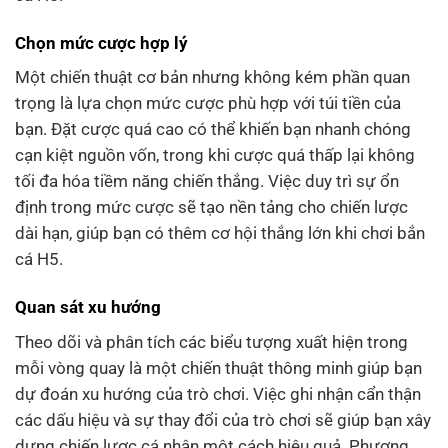
Chọn mức cược hợp lý
Một chiến thuật cơ bản nhưng không kém phần quan
trọng là lựa chọn mức cược phù hợp với túi tiền của
bạn. Đặt cược quá cao có thể khiến bạn nhanh chóng
cạn kiệt nguồn vốn, trong khi cược quá thấp lại không
tối đa hóa tiềm năng chiến thắng. Việc duy trì sự ổn
định trong mức cược sẽ tạo nền tảng cho chiến lược
dài hạn, giúp bạn có thêm cơ hội thắng lớn khi chơi bắn
cá H5.
Quan sát xu hướng
Theo dõi và phân tích các biểu tượng xuất hiện trong
mỗi vòng quay là một chiến thuật thông minh giúp bạn
dự đoán xu hướng của trò chơi. Việc ghi nhận cẩn thận
các dấu hiệu và sự thay đổi của trò chơi sẽ giúp bạn xây
dựng chiến lược cá nhân một cách hiệu quả. Phương