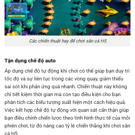
Các chiến thuật hay để chơi săn cá H5
Tận dụng chế độ auto
Áp dụng chế độ tự động khi chơi có thể giúp bạn duy trì
tốc độ và sự liên tục trong các vòng quay, giảm thiểu
sai sót khi phản ứng quá nhanh. Chiến thuật này không
chỉ tiết kiệm thời gian mà còn tạo điều kiện cho bạn
phân tích các biểu tượng xuất hiện một cách hiệu quả.
Việc kết hợp chế độ tự động với quan sát cẩn thận giúp
bạn điều chỉnh chiến lược theo tình hình thực tế của mỗi
phiên chơi, từ đó nâng cao tỷ lệ chiến thắng khi chơi săn
cá H5.