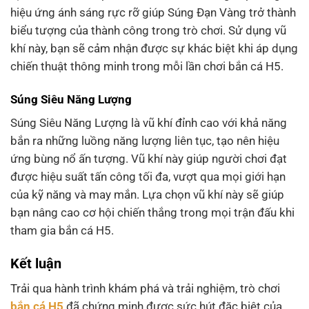
hiệu ứng ánh sáng rực rỡ giúp Súng Đạn Vàng trở thành
biểu tượng của thành công trong trò chơi. Sử dụng vũ
khí này, bạn sẽ cảm nhận được sự khác biệt khi áp dụng
chiến thuật thông minh trong mỗi lần chơi bắn cá H5.
Súng Siêu Năng Lượng
Súng Siêu Năng Lượng là vũ khí đỉnh cao với khả năng
bắn ra những luồng năng lượng liên tục, tạo nên hiệu
ứng bùng nổ ấn tượng. Vũ khí này giúp người chơi đạt
được hiệu suất tấn công tối đa, vượt qua mọi giới hạn
của kỹ năng và may mắn. Lựa chọn vũ khí này sẽ giúp
bạn nâng cao cơ hội chiến thắng trong mọi trận đấu khi
tham gia bắn cá H5.
Kết luận
Trải qua hành trình khám phá và trải nghiệm, trò chơi
bắn cá H5
đã chứng minh được sức hút đặc biệt của