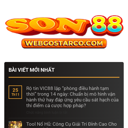
BÀI VIẾT MỚI NHẤT
Rộ tin VIC88 lập “phòng điều hành tạm
25
thời” trong 14 ngày: Chuẩn bị mô hình vận
Th11
hành thử hay đáp ứng yêu cầu sát hạch của
thí điểm cá cược hợp pháp?
Chức năng bình luận bị tắt
ở
Rộ
tin
Tool Nổ Hũ: Công Cụ Giải Trí Đỉnh Cao Cho